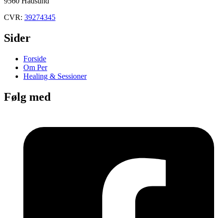
9560 Hadsund
CVR:
39274345
Sider
Forside
Om Per
Healing & Sessioner
Følg med