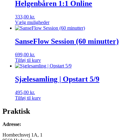
har
Helgenbåren 1:1 Online
flere
varianter.
333,00
kr.
Mulighederne
Vælg muligheder
kan
Dette
vælges
vare
på
har
SanseFlow Session (60 minutter)
varesiden
flere
varianter.
699,00
kr.
Mulighederne
Tilføj til kurv
kan
vælges
på
Sjælesamling | Opstart 5/9
varesiden
495,00
kr.
Tilføj til kurv
Praktisk
Adresse:
Hornbechsvej 1A, 1